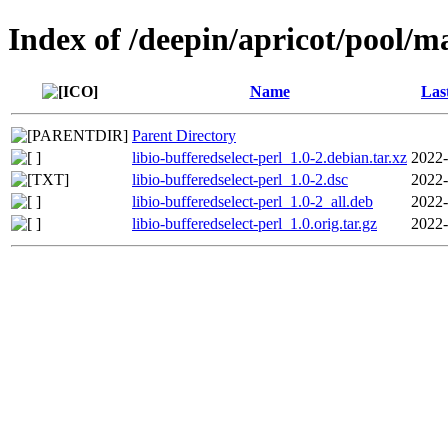
Index of /deepin/apricot/pool/ma
Name
Las
Parent Directory
libio-bufferedselect-perl_1.0-2.debian.tar.xz
2022-
libio-bufferedselect-perl_1.0-2.dsc
2022-
libio-bufferedselect-perl_1.0-2_all.deb
2022-
libio-bufferedselect-perl_1.0.orig.tar.gz
2022-