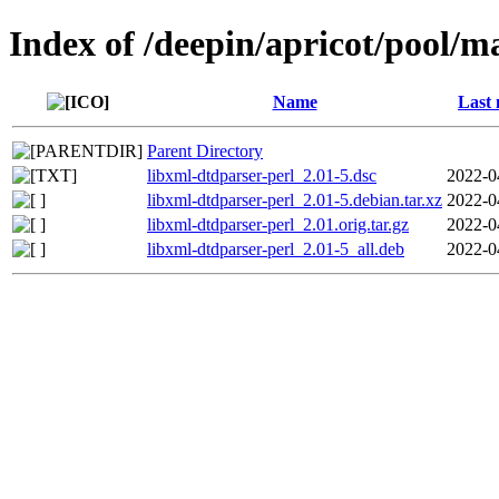
Index of /deepin/apricot/pool/m
Name
Last 
Parent Directory
libxml-dtdparser-perl_2.01-5.dsc
2022-0
libxml-dtdparser-perl_2.01-5.debian.tar.xz
2022-0
libxml-dtdparser-perl_2.01.orig.tar.gz
2022-0
libxml-dtdparser-perl_2.01-5_all.deb
2022-0