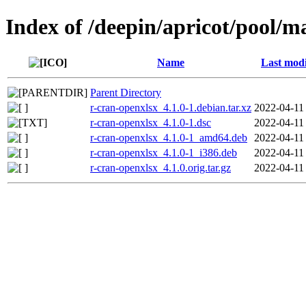
Index of /deepin/apricot/pool/m
Name
Last modi
Parent Directory
r-cran-openxlsx_4.1.0-1.debian.tar.xz
2022-04-11
r-cran-openxlsx_4.1.0-1.dsc
2022-04-11
r-cran-openxlsx_4.1.0-1_amd64.deb
2022-04-11
r-cran-openxlsx_4.1.0-1_i386.deb
2022-04-11
r-cran-openxlsx_4.1.0.orig.tar.gz
2022-04-11