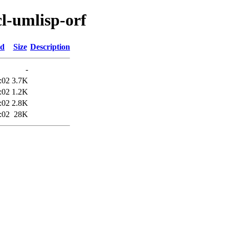
cl-umlisp-orf
ed
Size
Description
-
:02
3.7K
:02
1.2K
:02
2.8K
:02
28K