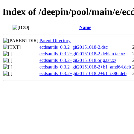
Index of /deepin/pool/main/e/ecd
Name
Parent Directory
ecdsautils_0.3.2+git20151018-2.dsc
ecdsautils_0.3.2+git20151018-2.debian.tar.xz
ecdsautils_0.3.2+git20151018.orig.tar.xz
ecdsautils_0.3.2+git20151018-2+b1_amd64.deb
ecdsautils_0.3.2+git20151018-2+b1_i386.deb