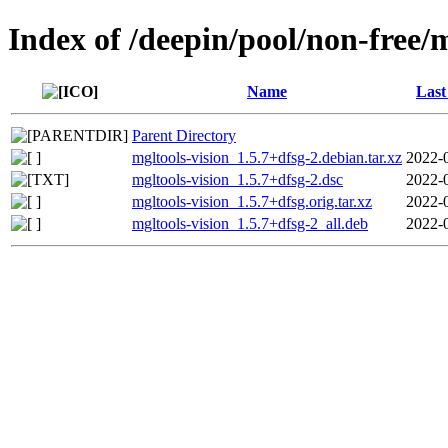
Index of /deepin/pool/non-free/
Name
Last
Parent Directory
mgltools-vision_1.5.7+dfsg-2.debian.tar.xz
2022-
mgltools-vision_1.5.7+dfsg-2.dsc
2022-
mgltools-vision_1.5.7+dfsg.orig.tar.xz
2022-
mgltools-vision_1.5.7+dfsg-2_all.deb
2022-